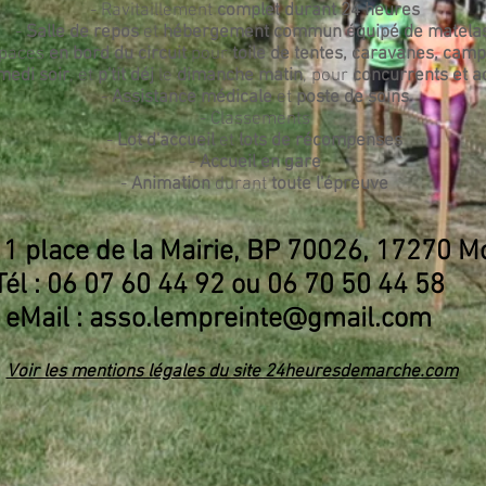
- Ravitaillement
complet durant 24 heures
-
Salle de repos
et
hébergement commun
équipé de matela
spaces
en bord du circuit
pour
toile de tentes, caravanes, camp
medi soir
, et
p'tit déj
le
dimanche matin
, pour
concurrents et 
-
Assistance médicale
et
poste de soins
- Classements
-
Lot d'accueil
et
lots de récompenses
-
Accueil en gare
-
Animation
durant
toute l'épreuve
 1 place de la Mairie, BP 70026, 17270 
Tél : 06 07 60 44 92 ou 06 70 50 44 58
eMail :
asso.lempreinte@gmail.com
Voir les mentions légales du site 24heuresdemarche.com