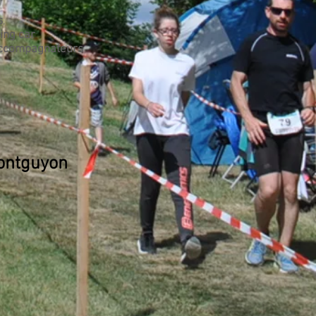
s
,
ing car
accompagnateurs
Montguyon