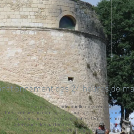
onctionnement des 24 heures de m
- Participation
individuelle
ou en
équipe
t à
tous licenciés ou non
: sportifs, non sportifs, randonneurs et
- Les équipes peuvent être
masculines, féminines ou mixtes
- L’
alternance des partenaires
au sein de l'équipe est libre
- Parcours
entièrement fermé à la circulation