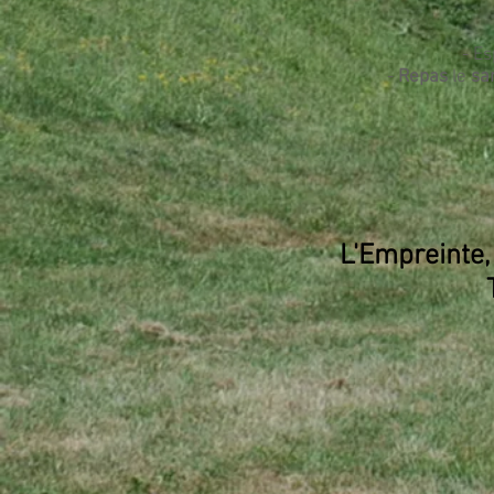
- E
-
Repas
le
sa
L'Empreinte,