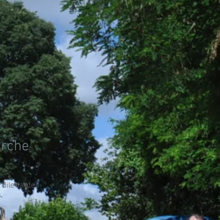
arche
 dilettantes
.