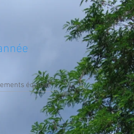
S
A PROPOS
'année
sements équipes