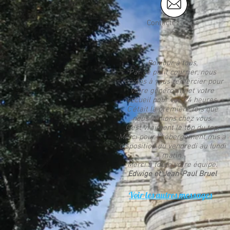
Contactez-nous
Bonjour à tous,
Par ce petit courrier, nous
tenions à vous remercier pour
votre générosité et votre
accueil pour vos 24 heures.
C'était la première fois que
nous venions chez vous.
C'est vraiment le top du top.
Merci pour l'hébergement mis à
disposition du vendredi au lundi
matin.
Merci à toute votre équipe.
Edwige et Jean-Paul Bruel
Voir les autres messages