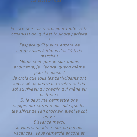
Contactez-nous
Encore une fois merci pour toute cette
organisation qui est toujours parfaite
!
J'espère qu'il y aura encore de
nombreuses éditions des 24 h de
marche !
Même si un jour je suis moins
endurante, je viendrai quand même
pour le plaisir !
Je crois que tous les participants ont
apprécié le nouveau revétement du
sol au niveau du chemin qui mène au
château !
Si je peux me permettre une
suggestion, serait il possible que les
tee shirts de l'an prochain aient le col
en V ?
D'avance merci.
Je vous souhaite à tous de bonnes
vacances , vous remercie encore et