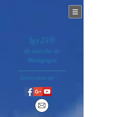
Les 24H
de marche de
Montguyon
Suivez-nous sur